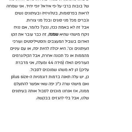
של בובות ברבי על-פי אידאל יופי יחיד. אני שמחה 
לראות בפרסומות, בטלוויזיה ובעיתונים נשים 
וגברים מכל מני סוגים ובכל מני צורות.
אבל זה לא באמת ככה, נכון? כלומר, אם נניח 
ניקח מישהי שהיא 
שמנה
, זה כבר עובר את הקו 
האדום בשביל המעצבים והסטייליסטים ועורכי 
העיתונים וכו’. היא יכולה להיות יפה, או עם עיניים 
מהממות או כל תכונה אחרת, אבל הקילוגרמים 
העודפים האלו (מידה 44 ומעלה, אני מדברת 
עליכן) הן לא משהו שמוכנים לסבול.
כן, יש עלה תאנה בדמות דוגמניות ה-plus size 
ואם מישהי שרה כ”כ יפה שאי אפשר להתעלם 
ממנה, אז אנחנו מוכנים לסבול אותה בעיתונים 
שלנו, אבל בלי להגזים בבקשה.