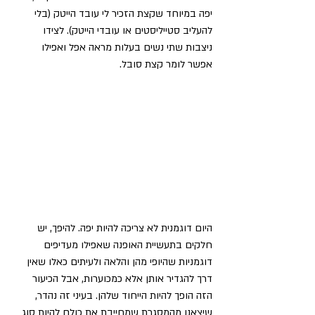
יפה במיוחד שקצת הזכיר לי עובד הייטק (בלי 
להעליב סטייליסטים או עובדי הייטק). לצידו 
ניצבות שתי נשים בעלות מראה אפל ואפילו 
אפשר לומר קצת סובל.
היום דוגמנית לא צריכה להיות יפה. להיפך, יש 
חלקים בתעשיית האופנה שאפילו מעדיפים 
דוגמניות שהיופי מהן והלאה ולעיתים כאלו שאין 
דרך להגדיר אותן אלא כמכוערות, אבל הכיעור 
הזה הופך להיות הייחוד שלהן. בעיני זה נהדר, 
שיצאנו מהמסגרת שמחייבת את כולם להיות סוג 