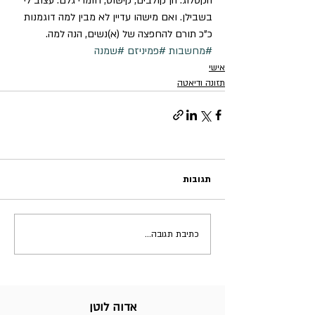
הקטלוג. הן קולבים, קישוט, חומרי גלם. עצוב לי 
בשבילן. ואם מישהו עדיין לא מבין למה דוגמנות 
כ”כ תורם להחפצה של (א)נשים, הנה למה.
#מחשבות
#פמיניזם
#שמנה
אישי
תזונה ודיאטה
תגובות
כתיבת תגובה...
אדוה לוטן