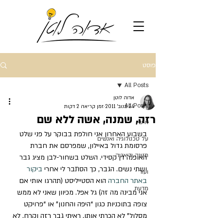
פוסט
All Posts
אדוה לוטן
All Posts
24 בנוב׳ 2011
זמן קריאה 2 דקות
רזה, שמנה, אשה ללא שם
אישי
בשבוע האחרון אני חולפת בבוקר על פני שלט 
על טכנולוגיה ואנשים
פרסומת גדול באיילון, שמפרסם את חברת 
תזונה ודיאטה
האופנה דן קסידי. השלט בשחור-לבן מציג גבר 
ושתי נשים. הגבר, כך הסתבר לי אחרי 
ביקור 
ועוד
באתר החברה
 הוא הסטייליסט (תהרגו אותי אם 
מדעת
אני מבינה מה זה) גל אפל. מכיוון שאני לא ממש 
צופה בתוכניות כגון “היפה והחנון” או “פרויקט 
מסלול” לא הכרתי אותו. ראיתי גבר רזה וקרח, לא 