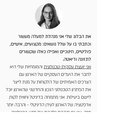
את הבלוג שלי אני מנהלת למעלה מעשור
וכתבתי בו על שלל נושאים: מקצועיים, אישיים,
פוליטיים, חינוכיים ואפילו כאלו שקשורים
לתזונה ודיאטה.
אני יועצת עסקית-טכנולוגית
והמומחיות שלי היא
לחבר את היעדים העסקיים של הארגון עם
הצרכים האמיתיים של הלקוחות על מנת לייצר
את הפתרון הטכנולוגי הנכון והחדשני שהארגון יוכל
ליישם ביעילות. אני מתמחה בדיגיטל וחווית לקוח,
אדפטציה של הארגון לעידן הדיגיטלי - והרבה יותר
מזה. אני גם חובבת נלהבת של מדע, טכנולוגיה,
היסטוריה ומדע בדיוני. אני
מעבירה הרצאות
העשרה
בנושאים האלו ובנוסף אני מנחה פאנלים
ואירועים. והאם ציינתי שאני
מנכ"לית בהתנדבות