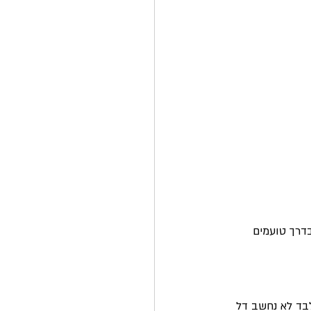
תר מרכיבי הרוטב ונותנים להתבשל במשך כ-20 דקות. בדרך טועמים 
בד לא נחשב דל 