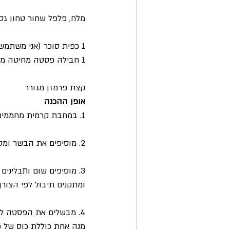
מלח, פלפל שחור טחון גס,
1 כפית סוכר (אני משתמשת בסוכרלוז)
1 חבילה פסטה מחיטה מלאה (500 גר’)
קצת פרמזן מגורר
אופן ההכנה
1. במחבת קרמית מחממים את שמן הזית ומטגנים/מאדים את הבצל עד שמזהיב.
2. מוסיפים את הבשר ומטגנים/מאדים אותו היטב עד שכל הבשר משנה את צבעו.
ומתקנים תיבול לפי הצורך
4. מבשלים את הפסטה לדרגת אל דנטה ומגישים לצד פרמזן מגורר.
מנה אחת כוללת כוס של פ