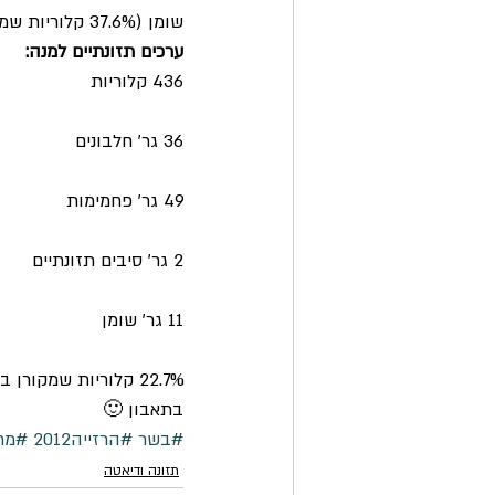
שומן (37.6% קלוריות שמקורן בשומן), אבל השילוב עם הפסטה מאזן את זה יופי.
ערכים תזונתיים למנה:
436 קלוריות
36 גר’ חלבונים
49 גר’ פחמימות
2 גר’ סיבים תזונתיים
11 גר’ שומן
22.7% קלוריות שמקורן בשומן
בתאבון 🙂
#בשר
#הרזייה2012
#מתכ
תזונה ודיאטה