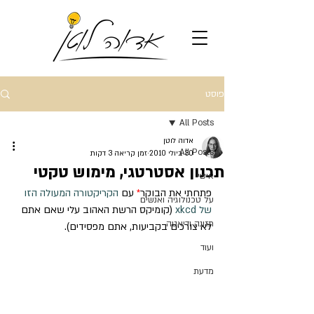
פוסט
All Posts
אדוה לוטן
All Posts
30 ביולי 2010
זמן קריאה 3 דקות
תכנון אסטרטגי, מימוש טקטי
אישי
פתחתי את הבוקר
*
 עם 
הקריקטורה המעולה הזו 
על טכנולוגיה ואנשים
של xkcd
 (קומיקס הרשת האהוב עלי שאם אתם 
תזונה ודיאטה
לא צורכים בקביעות, אתם מפסידים).
ועוד
מדעת