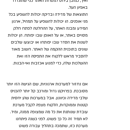
ואיך, כמובן ביחס למטרות האתר כפי שהוגדרו 
באפיון העל.
התוצאות של מדידה ובדיקה יכולות להשפיע בכל 
מני אופנים. הו יכולות להשפיע על תמהיל, ארגון 
המידע ומבנה האתר, על ההחלטה לפתח חלק 
מסויים באתר, או על האופן שבו יפותח. הן יכולות 
לשנות את הסדר שבו יפותחו או יבוצעו שלבים 
שונים בתוכנית ההקמה של האתר. חשוב מאוד 
להסביר מראש ללקוח את התפיסה הזו ואת 
ההשלכות שלה, כדי למנוע אכזבות ואי-הבנות.
אם נחזור למערכות ארגוניות, שם הגישה הזו יותר 
מסובכת. בפרויקט גדול ומורכב קל יותר להכניס 
שלבי מדידה וכיוונון. אבל במערכות שהן יחסית 
קטנות וממוקדות, הלקוח מצפה לקבל מערכת 
עובדת שנותנת את כל מה שמצופה ממנה, ומיד. 
לא תמיד זה כל כך פשוט. לפני כשנה פיתחנו 
מערכת כזו, שתמכה בתהליך עבודה פשוט 