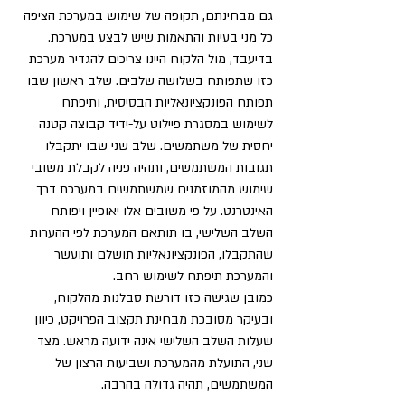
גם מבחינתם, תקופה של שימוש במערכת הציפה 
כל מני בעיות והתאמות שיש לבצע במערכת.
בדיעבד, מול הלקוח היינו צריכים להגדיר מערכת 
כזו שתפותח בשלושה שלבים. שלב ראשון שבו 
תפותח הפונקציונאליות הבסיסית, ותיפתח 
לשימוש במסגרת פיילוט על-ידיד קבוצה קטנה 
יחסית של משתמשים. שלב שני שבו יתקבלו 
תגובות המשתמשים, ותהיה פניה לקבלת משובי 
שימוש מהמוזמנים שמשתמשים במערכת דרך 
האינטרנט. על פי משובים אלו יאופיין ויפותח 
השלב השלישי, בו תותאם המערכת לפי ההערות 
שהתקבלו, הפונקציונאליות תושלם ותועשר 
והמערכת תיפתח לשימוש רחב.
כמובן שגישה כזו דורשת סבלנות מהלקוח, 
ובעיקר מסובכת מבחינת תקצוב הפרויקט, כיוון 
שעלות השלב השלישי אינה ידועה מראש. מצד 
שני, התועלת מהמערכת ושביעות הרצון של 
המשתמשים, תהיה גדולה בהרבה.