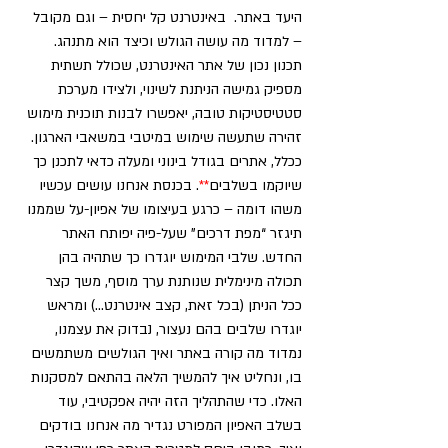
היעד באתר.  באינטרנט קל יחסית – וגם מקובל 
– למדוד מה עושה הגולש וכיצד הוא מתנהג. 
תכנון נכון של אתר האינטרנט, שכולל תשתית 
מספיק גמישה הניתנת לשינוי, ולצידו מערכת 
סטטיסטיקות טובה, יאפשרו לבנות תוכנית מימוש 
זהירה שתעשה שימוש במיטבי במשאבי הארגון.
ככלל, אתרים בגודל בינוני ומעלה כדאי לתכנן כך 
שיוקמו בשלבים
**
. בכנסת אנחנו עושים עכשיו 
משהו דומה – כרגע בעיצומו של אפיון-על שממנו 
תיגזר “מפת דרכים” שעל-פיה יפותח האתר 
החדש. שלבי המימוש יוגדרו כך שתהיה בהן 
תכולה מינימלית שנותנת ערך מוסף, משך קצר 
ככל הניתן (בכל זאת, קצב אינטרנט…) ומראש 
יוגדרו שלבים בהם נעצור, נבדוק את עצמנו, 
נמדוד מה קורה באתר ואיך הגולשים משתמשים 
בו, ונחליט איך להמשיך הלאה בהתאם למסקנות 
האלו. כדי שהתהליך הזה יהיה אפקטיבי, עוד 
בשלב האפיון המפורט נגדיר מה אנחנו בודקים 