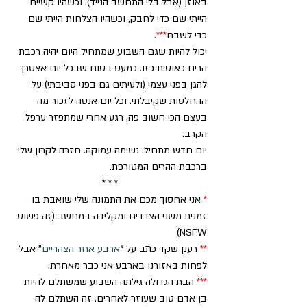
באוזן (אבל בלי המחשב הנייד). וכשהיו קשיים 
הייתי שם כדי לחבק, וכשהיו הצלחות הייתי שם 
כדי לשבח
***
.
יכול להיות שגם השבוע שמתחיל היום יהיה רכבת 
הרים כאוטית כזו. כמעט בטוח שבכל יום אצטרך 
להגן בפני עצמי (ולעיתים גם בפני סביבתי) על 
ההחלטות שקיבלתי. וכל יום אנסה לזכור מה 
בעצם הכי חשוב פה, רגע אחרי שמתפזר ערפל 
הקרב.
יום חדש מתחיל. נשימה עמוקה. חזרה לקרון שלי 
ברכבת ההרים המטורפת.
* * *
*
 אני אחסוך מכם את התמונה שלי שואבת בו 
זמנית משני הצדדים ומקלידה במחשב (זה פשוט 
NSFW)
**
 רענן שקד כתב על “
ארבע אחר הצהריים
” אבל 
לפחות באזורנו בארבע אני כבר מאחרת.
***
 הבת הגדולה גילתה השבוע שמשתלם להיות 
בן אדם טוב שעוזר לאחרים. זה השתלם לה 