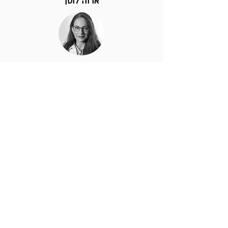
אדוה לוטן
את הבלוג שלי אני מנהלת למעלה מעשור
וכתבתי בו על שלל נושאים: מקצועיים, אישיים,
פוליטיים, חינוכיים ואפילו כאלו שקשורים
לתזונה ודיאטה.
אני יועצת עסקית-טכנולוגית
והמומחיות שלי היא
לחבר את היעדים העסקיים של הארגון עם
הצרכים האמיתיים של הלקוחות על מנת לייצר
את הפתרון הטכנולוגי הנכון והחדשני שהארגון יוכל
ליישם ביעילות. אני מתמחה בדיגיטל וחווית לקוח,
אדפטציה של הארגון לעידן הדיגיטלי - והרבה יותר
מזה. אני גם חובבת נלהבת של מדע, טכנולוגיה,
היסטוריה ומדע בדיוני. אני
מעבירה הרצאות
העשרה
בנושאים האלו ובנוסף אני מנחה פאנלים