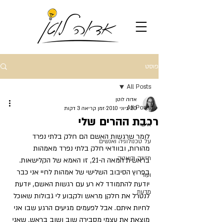
פוסט
All Posts
אדוה לוטן
All Posts
20 ביוני 2010
זמן קריאה 3 דקות
רכבת ההרים שלי
אישי
לומר שרגשות האשם הם חלק בלתי נפרד 
על טכנולוגיה ואנשים
מהורות, ובוודאי חלק בלתי נפרד מאמהות 
תזונה ודיאטה
בראשית המאה ה-21, זו האמא של הקלישאות. 
בפרוץ הסיבוב השלישי של אמהות לחיי אני כבר 
ועוד
יודעת להתמודד לא רע עם רגשות האשם, יודעת 
מדעת
לנטרל את חלקן מראש ולקבוע לי גבולות שאוכל 
לחיות איתם. אבל לפעמים מגיעים הרגע שבו אני 
מוצאת את עצמי מסבירה שוב ושוב בראש, שאני 