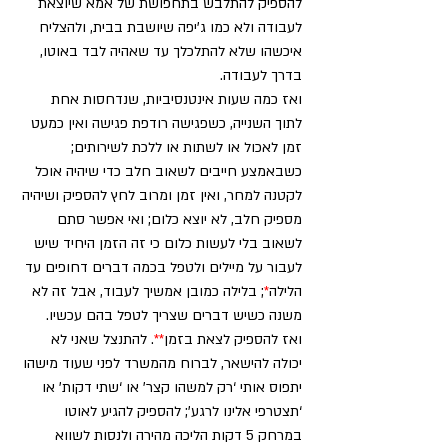
להספיק להתלבש בתחפושת של אמא שיוצאת 
לעבודה ולא כמו ג’יפה שיושבת בבית, ולהצליח 
איכשהו שלא להתלכלך עד שאהיה לבד באוטו, 
בדרך לעבודה.
ואז כמה שעות אינטנסיביות, שנדחסות אחת 
לתוך השנייה, כשפגישה רודפת פגישה ואין כמעט 
זמן לאכול או לשתות או ללכת לשירותים; 
כשבאמצע חייבים לשאוב חלב כדי שיהיה אוכל 
לקטנה למחר, ואין זמן ומרוב לחץ להספיק ושיהיה 
מספיק חלב, לא יוצא כלום; ואי אפשר סתם 
לשאוב בלי לעשות כלום כי זה הזמן היחיד שיש 
לעבור על מיילים ולטפל בכמה דברים דחופים עד 
הלילה
*
;
 בלילה כמובן אמשיך לעבוד, אבל זה לא 
משנה כשיש דברים שצריך לטפל בהם עכשיו.
ואז להספיק לצאת בזמן
**
. להתנצל שאני לא 
יכולה להישאר, לברוח מהמשרד לפני שעוד מישהו 
יתפוס אותי ‘רק למשהו קצר’ או ‘שתי דקות’ או 
‘תצטרפי אלינו לרגע’; להספיק להגיע לאוטו 
במרחק 5 דקות הליכה מהירה ולנסות לשווא 