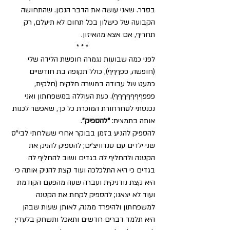
בסדר. שאני עושה את הדבר הנכון. שהתחושה 
הקבועה של כישלון בכל תחום לא תיעלם, רק 
תחריף, אם אצא מהאיזון.
* * *
לפני כמה שבועות נגמרה חופשת הלידה שלי 
(חופשה, פפףףף), כולל תקופה בת חודשיים 
כמעט של עבודה במשרה חלקית (חלקית, 
פפפףףףףףףף). כעת העוללה במשפחתון ואני 
נכנסתי לסחרחורת המוכרת כל כך, שאפשר לכנות 
אותה בתמצית: 
“להספיק”
.
להספיק להגיע בזמן בבוקר אחרי ששלחתי לבי”ס 
שני ילדים עם סנדוויצ’ים; להספיק להניק את 
הקטנה ולהחליף לה בגדים ושוב להחליף לה 
בגדים כי היא התלכלכה ועוד קצת להניק אותה כי 
היא קצת נודניקית ועברה שעה מהפעם הקודמת 
ועוד לא יצאנו; להספיק לקחת את הקטנה 
למשפחתון ולהיפרד ממנה, לאותן שעות שבהן 
היא תלמד דברים חדשים ותאכל ותשחק בלעדי; 