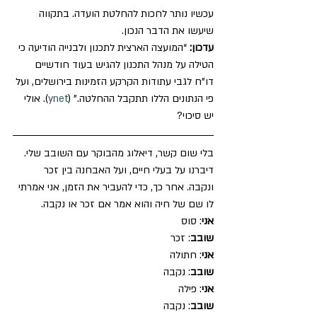
עכשיו נותר לחכות להחלטת הועדה. בתקווה 
שיעשו את הדבר הנכון.
עדכון: 
“המועצה הארצית לתכנון ולבנייה הודיעה כי 
הטילה על מנהל התכנון להגיש בעוד חודשיים 
דו”ח לגבי עתודות הקרקע הזמינות בירושלים, ועל 
פי הנתונים הללו תתקבל ההחלטה.” (
ynet
). אולי 
יש סיכוי?
בלי שום קשר, דיאלוג מהבוקר עם השובב שלי. 
דיברנו על בעלי חיים, ועל האבחנה בין זכר 
ונקבה. אחר כך, כדי להעביר את הזמן, אני אמרתי 
לו שם של חיה והוא אמר אם זכר או נקבה.
אני
: סוס
שובב
: זכר
אני
: חתולה
שובב
: נקבה
אני
: פילה
שובב
: נקבה