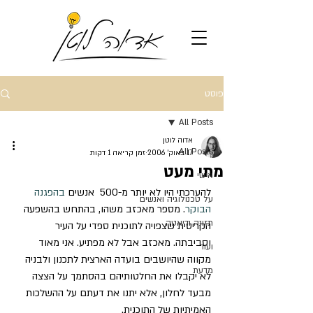
פוסט
All Posts
אדוה לוטן
All Posts
17 באוק׳ 2006
זמן קריאה 1 דקות
מתי מעט
אישי
להערכתי היו לא יותר מ-500  אנשים 
בהפגנה 
על טכנולוגיה ואנשים
הבוקר
. מספר מאכזב משהו, בהתחש בהשפעה 
תזונה ודיאטה
הקריטית שצפויה לתוכנית ספדי על העיר 
וסביבתה. מאכזב אבל לא מפתיע. אני מאוד 
ועוד
מקווה שהיושבים בועדה הארצית לתכנון ולבניה 
מדעת
לא יקבלו את החלטותיהם בהסתמך על הצצה 
מבעד לחלון, אלא יתנו את דעתם על ההשלכות 
האמיתיות של התוכנית. 