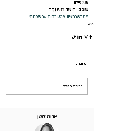
אני
: פילון
שובב
: (חושב רגע) נָקַב
#מבשרתציון
#מעורבות
#משפחתי
אישי
תגובות
כתיבת תגובה...
אדוה לוטן