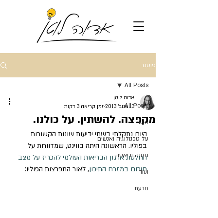
פוסט
All Posts
אדוה לוטן
All Posts
13 בנוב׳ 2013
זמן קריאה 3 דקות
מקפצה. להשתין. על כולנו.
אישי
היום נתקלתי בשתי ידיעות שונות הקשורות 
על טכנולוגיה ואנשים
בפוליו. הראשונה היתה בווינט, שמדווחת על 
תזונה ודיאטה
החלטת ארגון הבריאות העולמי להכריז על מצב 
חירום במזרח התיכון
, לאור התפרצות הפוליו:
ועוד
מדעת