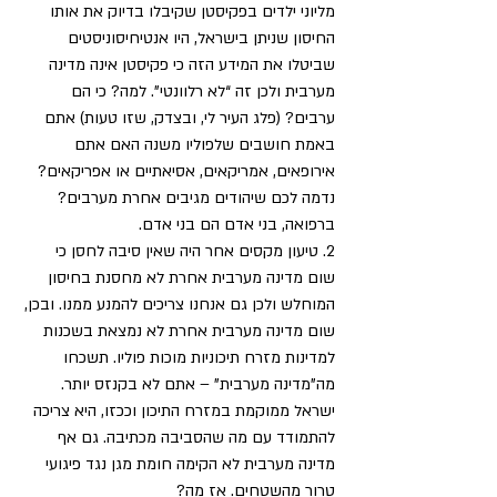
מליוני ילדים בפקיסטן שקיבלו בדיוק את אותו 
החיסון שניתן בישראל, היו אנטיחיסוניסטים 
שביטלו את המידע הזה כי פקיסטן אינה מדינה 
מערבית ולכן זה “לא רלוונטי”. למה? כי הם 
ערבים? (פלג העיר לי, ובצדק, שזו טעות) אתם 
באמת חושבים שלפוליו משנה האם אתם 
אירופאים, אמריקאים, אסיאתיים או אפריקאים? 
נדמה לכם שיהודים מגיבים אחרת מערבים? 
ברפואה, בני אדם הם בני אדם.
2. טיעון מקסים אחר היה שאין סיבה לחסן כי 
שום מדינה מערבית אחרת לא מחסנת בחיסון 
המוחלש ולכן גם אנחנו צריכים להמנע ממנו. ובכן, 
שום מדינה מערבית אחרת לא נמצאת בשכנות 
למדינות מזרח תיכוניות מוכות פוליו. תשכחו 
מה”מדינה מערבית” – אתם לא בקנזס יותר. 
ישראל ממוקמת במזרח התיכון וככזו, היא צריכה 
להתמודד עם מה שהסביבה מכתיבה. גם אף 
מדינה מערבית לא הקימה חומת מגן נגד פיגועי 
טרור מהשטחים. אז מה?