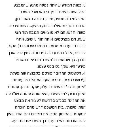
3. כמות המידע שהיתה זמינה מרגע שהמבצע 
החל היתה יוצאת דופן. הלוואי שכל משרד 
ממשלתי היה מספק מידע בצורה הזאת. נכון, 
מדובר בגוף ממשלתי: כבד, מיושן… כשמתפרסם 
משהו חדש, הם לא מוציאים תגובה תוך חצי 
שעה. הם מפרסמים אותה תוך 3 ימים, אחרי 
שישבה וועדת מומחים. בהחלט יש (הרבה) מקום 
לשיפור, אבל המידע היה קיים והיה זמין לכל אורך 
הדרך. כך שהאמירה “משרד הבריאות מסתיר 
מידע” היא שקר גס בפני עצמו.
4. הסטטוס המדובר פורסם בקבוצה שמופעלת 
ע”י שירי גורמן, חברת הועד המנהל של עמותת 
“איזון חוזר” בראשות בעלה, יעקב גורמן. עמותת 
איזון חוזר, למי ששכח, היא אותה עמותה שתבעה 
את המדינה בבג”צ בדרישה לעצור את מבצע 
“שתי טיפות”. בית המשפט דרש מהם הוכחה 
לטענות שהחיסון מסכן את הילדים והם הודו שאין 
להם הוכחות כאלו ועקב כך משכו את התביעה. 