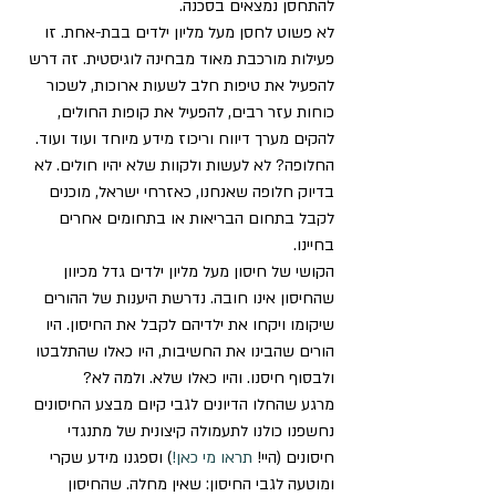
להתחסן נמצאים בסכנה.
לא פשוט לחסן מעל מליון ילדים בבת-אחת. זו 
פעילות מורכבת מאוד מבחינה לוגיסטית. זה דרש 
להפעיל את טיפות חלב לשעות ארוכות, לשכור 
כוחות עזר רבים, להפעיל את קופות החולים, 
להקים מערך דיווח וריכוז מידע מיוחד ועוד ועוד. 
החלופה? לא לעשות ולקוות שלא יהיו חולים. לא 
בדיוק חלופה שאנחנו, כאזרחי ישראל, מוכנים 
לקבל בתחום הבריאות או בתחומים אחרים 
בחיינו.
הקושי של חיסון מעל מליון ילדים גדל מכיוון 
שהחיסון אינו חובה. נדרשת היענות של ההורים 
שיקומו ויקחו את ילדיהם לקבל את החיסון. היו 
הורים שהבינו את החשיבות, היו כאלו שהתלבטו 
ולבסוף חיסנו. והיו כאלו שלא. ולמה לא?
מרגע שהחלו הדיונים לגבי קיום מבצע החיסונים 
נחשפנו כולנו לתעמולה קיצונית של מתנגדי 
חיסונים (היי! 
תראו מי כאן!
) וספגנו מידע שקרי 
ומוטעה לגבי החיסון: שאין מחלה. שהחיסון 