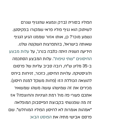
הפוליו בסוריה נבדק ונמצא שהנגיף שגרם 
לשיתוק הוא נגיף פוליו פראי שמקורו בפקיסטן. 
נשמע מוכר? כן, אותו אזור שממנו הגיע הנגיף 
שאותה בישראל, בהתפרצות השקטה שלנו.
הידיעה השניה היתה כתבה בנרג’, על 
עלות מבצע 
החיסונים “שתי טיפות”
. עלות המבצע הסתכמה 
ב-35 מליון ש”ח, רובה סביב עליות של פרסום 
ולוגיסטיקה. עלויות החיסון, כזכור, זניחות ביחס 
להוצאה הכוללת הזו (פחות משקל למנת חיסון).
מכירים את זה שמישהו עושה משהו שמשאיר 
אתכם פעורי פה מול רמת הציניות והחוצפה? אז 
זה מה שפגשתי בקבוצת הפייסבוק המופלאה 
“אמהות אומרות לא לחיסון הפוליו המוחלש”. שם 
פרסם אבישי מתיה את 
הפוסט הבא
: