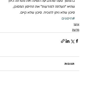
בהמשך טענו שהתביעה השיגה את מטרתה כיוון 
שהיא “העלתה למודעות” את החיסון המסוכן, 
סיכון שלא ניתן להוכיח. סיכון שלא קיים.
#חיסונים
אישי
מדעת
תגובות
כתיבת תגובה...
אדוה לוטן