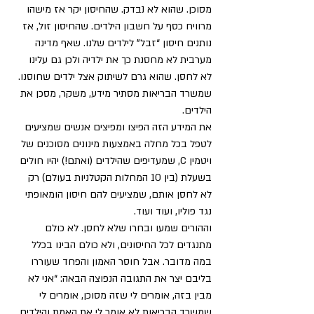
מסוכן. שהוא לא נבדק. שהחיסון יקר אז מישהו 
מרוויח כסף על חשבון הילדים. שהחיסון זול, אז 
נותנים חיסון “זבל” לילדים שלנו. שאף מדינה 
מערבית לא מחסנת כך את ילדיה ולכן גם עלינו 
לא לחסן. שהוא גרם לשיתוק אצל ילדים שחוסנו. 
שמשרד הבריאות מסתיר מידע, משקר, מסכן את 
הילדים.
את המידע הזה הפיצו ומפיצים אנשים שמציעים 
לטפל בכל מחלה באמצעות מינונים מסוכנים של 
ויטמין C, שמעדיפים שהילדים (ואתם!) יהיו חולים 
בשעלת (בין 10 המחלות הקטלניות בעולם) רק 
לא לחסן אותם, שמציעים להם חיסון הומאופתי 
נגד פוליו, ועוד ועוד.
וההורים שמעו ובחרו שלא לחסן. לא כולם 
מתנגדים לכל החיסונים, ולא כולם הבינו בכלל 
במה מדובר. אבל חוסר האמון והפחד שעוררו 
בליבם יצר את התגובה הנפוצה הבאה: “אני לא 
מבין בזה, אומרים לי שזה מסוכן, אומרים לי 
שמשרד הבריאות לא אומר לי את האמת והילדים 