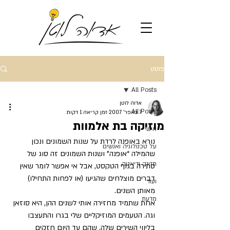
פוסט
All Posts
אדוה לוטן
All Posts
7 באפר׳ 2007
זמן קריאה 1 דקות
מוזיקה בת אלמוות
אישי
נורא באופנה לרדת על שנות השמונים ונכון 
על טכנולוגיה ואנשים
שהמילה “אופנה” ושנות השמונים זה סוג של 
תזונה ודיאטה
סתירה בגוף הטקסט, אבל אי אפשר לומר שאין 
דברים מוצלחים שהגיעו (או לפחות התחילו) 
ועוד
מאותן השנים. 
מדעת
אחת שתמיד מחזירה אותי לשנים ההן, היא סוזאן 
וגה. הטעמים המוזיקליים שלי בגרו והתעצבו 
בליווי השירים שלה, שהם עד היום חזקים 