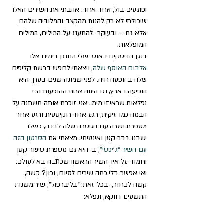
ופוגעים בול, אחד אחד. אהבתי את השירים האלו 
שיכולתי לא רק להנות מהקצב והמלודיה שלהם, 
אלא גם – ובעיקר- להתענג על המילים, המילים 
המופלאות. 
בנגן הדיסקים באוטו שלי מתנגן בימים אלו 
אלבום האוסף שלה
, ויצאתי לחפש ברשת קליפים 
שלה בהופעה חיה. לפני שמונה שנים בערך היא 
הופיעה בארץ, וזו היתה אחת ההופעות הכי 
נפלאות שראיתי מימי. אני זוכרת אותה משתנה על 
הבמה כמו זיקית, רגע אחד רוקיסטית ורגע אחר 
מספרת ושרה עם הגיטרה שלה לבדה, כאילו 
ישבנו בבר קטן ואינטימי. מצאתי את 
הסרטון הזה 
עם השיר “ג’יפסי”
, בו היא גם מספרת סיפור קטן 
וחמוד על איך השיר הראשון שכתבה בא לעולם.   
ואי אפשר בלי כמה שירים לסיום, נכון? קשה, 
קשה לבחור, ובכל זאת: “בליברפול”, שיר משנות 
התשעים דווקא, ונפלא: 