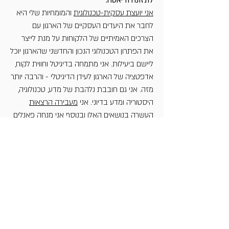
לתזונה ודיאטה.
אני יועצת עסקית-טכנולוגית
והמומחיות שלי היא
לחבר את היעדים העסקיים של הארגון עם
הצרכים האמיתיים של הלקוחות על מנת לייצר
את הפתרון הטכנולוגי הנכון והחדשני שהארגון יוכל
ליישם ביעילות. אני מתמחה בדיגיטל וחווית לקוח,
אדפטציה של הארגון לעידן הדיגיטלי - והרבה יותר
מזה. אני גם חובבת נלהבת של מדע, טכנולוגיה,
היסטוריה ומדע בדיוני. אני
מעבירה הרצאות
העשרה
בנושאים האלו ובנוסף אני מנחה פאנלים
ואירועים. והאם ציינתי שאני
מנכ"לית בהתנדבות
של עמותת מדעת?
פוסטים אחרונים