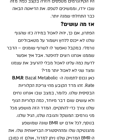
היו הקילוגרמים מטפסים חזרה בקצב כפול מזה 
שבו ירדו, וממשיכים לטפס. את הדיאטה הבאה 
כבר התחלתי שמנה יותר.
אז מה עושים?
הפתרון, אם כך, יהיה לאכול במידה כזו שהגוף 
שלנו לא ייכנס ללחץ וישמור על מטאבוליזם 
נורמלי. במקבל נאפשר לו לשרוף שומנים – הדבר 
שממנו אנחנו רוצים להיפטר. אבל איך אפשר 
לדעת כמה עלינו לאכול מבלי להרעיב את עצמנו 
ומצד שני לא לאכול יותר מדי?
כאן נכנס לתמונה ה-
: Bazal Metabolic 
B.M.R
Rate. זהו מדד הקובע מהי צריכת הקלוריות 
הבסיסית שלנו. כלומר, במצב שבו אנחנו נחים 
ולא עושים שום דבר מיוחד, כמה קלוריות הגוף 
שלנו צורך כדי להתקיים. המדד הזה מושפע מכל 
מני גורמים: המשקל והגובה שלנו, הגיל שלנו. 
בנוסף, לכל אדם יש BMR שונה שמושפע 
מהגנטיקה שלו ומההיסטוריה הבריאותית שלו. את 
ה-BMR המדוייק שלנו ניתן למדוד, אולם זו כמובן 