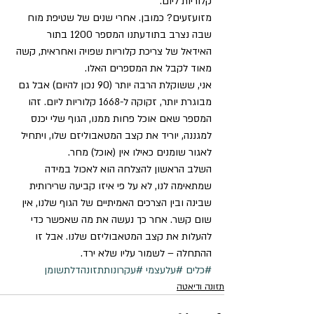
קלוריות ליום.
מזועזעים? כמובן. אחרי שנים של שטיפת מוח 
שבה נצרב בתודעתנו המספר 1200 בתור 
האידאל של צריכת קלוריות שפויה ואחראית, קשה 
מאוד לקבל את המספרים האלו.
אני, ששוקלת הרבה יותר (90 נכון להיום) אבל גם 
מבוגרת יותר, זקוקה ל-1668 קלוריות ליום. זהו 
המספר שאם אוכל פחות ממנו, הגוף שלי יכנס 
למגננה, יוריד את קצב המטאבוליזם שלו, ויתחיל 
לאגור שומנים כאילו אין (אוכל) מחר.
השלב הראשון להצלחה הוא לאכול במידה 
שמתאימה לנו, לא על פי איזו קביעה שרירותית 
שבינה ובין הצרכים האמיתיים של הגוף שלנו, אין 
שום קשר. אחר כך נעשה את מה שאפשר כדי 
להעלות את קצב המטאבוליזם שלנו. אבל זו 
ההתחלה – לשמור עליו שלא ירד.
#כלים
#עלעצמי
#עקרונותתזונהדלתשומן
תזונה ודיאטה