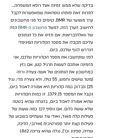
בדיקה שלא ממש זמינה אצל רופא המשפחה…
למרות זאת פותחו נוסחאות שמאפשרות לקבל 
ערך משוער של BMR. קיימים כל מני מחשבונים 
לחישוב הערך הזה, למשל 
מחשבון ה-BMR
 הזה 
של וואלה!בריאות. אם תזינו את כל הנתונים 
עליכם תקבלו את מספר הקלוריות המינימלי 
הנדרש לגוף שלכם, ביום.
לפני שתחשבו את מספר הקלוריות שלכם, אני 
מזמינה אותכם לעשות תרגיל קטן. אם נזין 
במחשבון את הנתונים של אשה צעירה ורזה 
(מטר שישים וחמש, 55 קילו, ולא צעירה מדי, נגיד 
25) ונבדוק כמה קלוריות היא אמורה לאכול ביום, 
נקבל את המספר 1379.15. זו כמות הקלוריות 
שהיא אמורה לאכול ביום, בהנחה שהיא בטטה 
שלא עושה כלום. אם נוסיף לכך כמה שעות של 
פעילות קלה מאוד, ואולי עוד שעתיים בשבוע של 
פעילות קצת יותר ספורטיבית (אירובי, הליכה, 
שחיה, ספיניג וכו’), נגלה שהיא צריכה 1862 