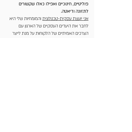
פוליטיים, חינוכיים ואפילו כאלו שקשורים
לתזונה ודיאטה.
אני יועצת עסקית-טכנולוגית
והמומחיות שלי היא
לחבר את היעדים העסקיים של הארגון עם
הצרכים האמיתיים של הלקוחות על מנת לייצר
את הפתרון הטכנולוגי הנכון והחדשני שהארגון יוכל
ליישם ביעילות. אני מתמחה בדיגיטל וחווית לקוח,
אדפטציה של הארגון לעידן הדיגיטלי - והרבה יותר
מזה. אני גם חובבת נלהבת של מדע, טכנולוגיה,
היסטוריה ומדע בדיוני. אני
מעבירה הרצאות
העשרה
בנושאים האלו ובנוסף אני מנחה פאנלים
ואירועים. והאם ציינתי שאני
מנכ"לית בהתנדבות
של עמותת מדעת?
פוסטים אחרונים