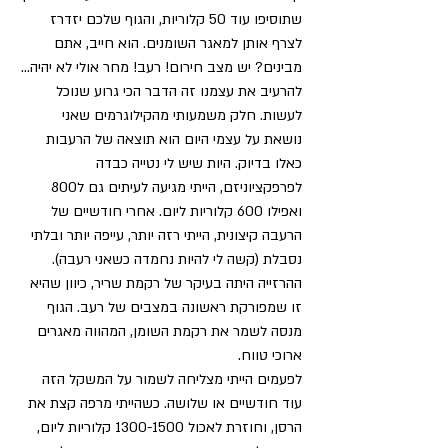
שתוסיפו עוד 50 קלוריות, והגוף שלכם יזדרז 
לצרף אותן למאגר השומנים. הוא חייב, אתם 
מבינים? יש מצב חירום! רעב! מחר אולי לא יהיה…
להרעיב את עצמנו זה הדבר הכי גרוע שנוכל 
לעשות. חלק משמעותי מהקילוגרמים שאני 
נושאת על עצמי היום הוא תוצאה של הרעבות 
כאלו בדיוק. היות שיש לי נטייה כבדה 
לפרפקציוניזם, הייתי מגיעה לעיתים גם ל800 
ואפילו 600 קלוריות ליום. אחרי חודשיים של 
הרעבה קיצונית, הייתי רזה יותר, עייפה יותר ובלתי 
נסבלת (קשה לי להיות נחמדה כשאני רעבה). 
ההרזייה היתה בעיקר של רקמת שריר, כיוון שהיא 
זו שמפורקת ראשונה במצבים של רעב. הגוף 
מנסה לשמר את רקמת השומן, המהווה מאגרים 
ארוכי טווח.
לפעמים הייתי מצליחה לשמור על המשקל הזה 
עוד חודשיים או שלושה. כשהייתי מרפה קצת את 
הרסן, וחוזרת לאכול 1300-1500 קלוריות ליום, 