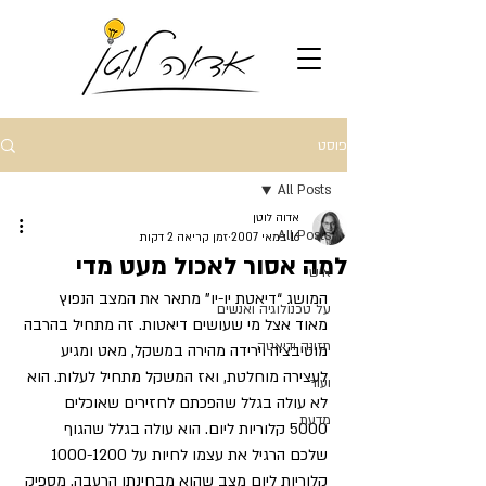
פוסט
All Posts
אדוה לוטן
All Posts
16 במאי 2007
זמן קריאה 2 דקות
למה אסור לאכול מעט מדי
אישי
המושג “דיאטת יו-יו” מתאר את המצב הנפוץ 
על טכנולוגיה ואנשים
מאוד אצל מי שעושים דיאטות. זה מתחיל בהרבה 
תזונה ודיאטה
מוטיבציה וירידה מהירה במשקל, מאט ומגיע 
לעצירה מוחלטת, ואז המשקל מתחיל לעלות. הוא 
ועוד
לא עולה בגלל שהפכתם לחזירים שאוכלים 
מדעת
5000 קלוריות ליום. הוא עולה בגלל שהגוף 
שלכם הרגיל את עצמו לחיות על 1000-1200 
קלוריות ליום מצב שהוא מבחינתו הרעבה. מספיק 