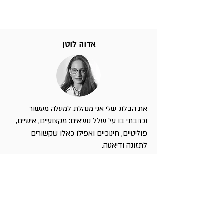
אדוה לוטן
את הבלוג שלי אני מנהלת למעלה מעשור
וכתבתי בו על שלל נושאים: מקצועיים, אישיים,
פוליטיים, חינוכיים ואפילו כאלו שקשורים
לתזונה ודיאטה.
אני יועצת עסקית-טכנולוגית
והמומחיות שלי היא
לחבר את היעדים העסקיים של הארגון עם
הצרכים האמיתיים של הלקוחות על מנת לייצר
את הפתרון הטכנולוגי הנכון והחדשני שהארגון יוכל
ליישם ביעילות. אני מתמחה בדיגיטל וחווית לקוח,
אדפטציה של הארגון לעידן הדיגיטלי - והרבה יותר