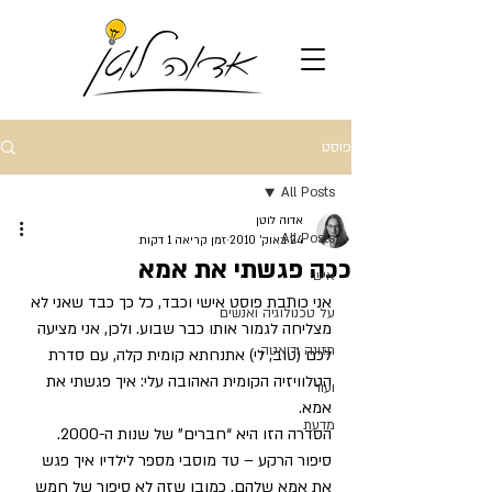
פוסט
All Posts
אדוה לוטן
All Posts
24 באוק׳ 2010
זמן קריאה 1 דקות
ככה פגשתי את אמא
אישי
אני כותבת פוסט אישי וכבד, כל כך כבד שאני לא 
על טכנולוגיה ואנשים
מצליחה לגמור אותו כבר שבוע. ולכן, אני מציעה 
תזונה ודיאטה
לכם (טוב, לי) אתנחתא קומית קלה, עם סדרת 
הטלוויזיה הקומית האהובה עלי: איך פגשתי את 
ועוד
אמא.
מדעת
הסדרה הזו היא “חברים” של שנות ה-2000. 
סיפור הרקע – טד מוסבי מספר לילדיו איך פגש 
את אמא שלהם. כמובן שזה לא סיפור של חמש 