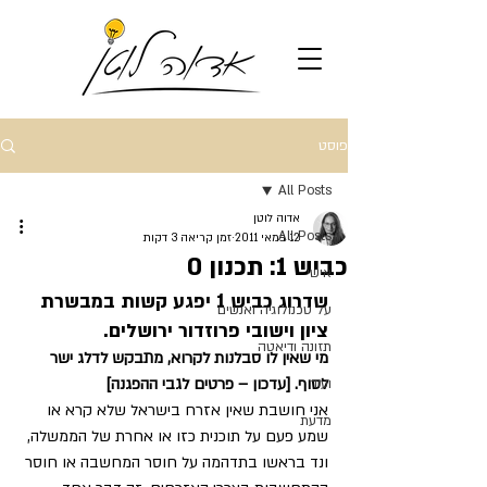
פוסט
All Posts
אדוה לוטן
All Posts
12 במאי 2011
זמן קריאה 3 דקות
כביש 1: תכנון 0
אישי
שדרוג כביש 1 יפגע קשות במבשרת 
על טכנולוגיה ואנשים
ציון וישובי פרוזדור ירושלים. 
תזונה ודיאטה
מי שאין לו סבלנות לקרוא, מתבקש לדלג ישר 
לסוף. [עדכון – פרטים לגבי ההפגנה]
ועוד
אני חושבת שאין אזרח בישראל שלא קרא או 
מדעת
שמע פעם על תוכנית כזו או אחרת של הממשלה, 
ונד בראשו בתדהמה על חוסר המחשבה או חוסר 