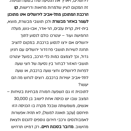
לירושלים, ויאריך את הנסיעה שלו בשעה תמימה.
זה המקום לציין שלמרות מחאות ודרישות, 
קו 
הרכבת המתוכנן מתל-אביב לירושלים אינו מתוכנן 
לעצור באזור מבשרת
 ולכן תושבי מבשרת, מוצא, 
בית-זית, קרית ענבים, הר-אדר, אבו-גוש, מעלה 
החמישה ועוד – יצטרכו כולם לנסוע לתוך 
ירושלים אם ירצו לנסוע ברכבת. במקום להציב 
תחנה לשירות תושבי פרוזדור ירושלים עם חניון 
גדול, וכך לצמצם כמות כלי הרכב, בפועל יצטרכו 
תושבי האזור לבחור בין נסיעה של חצי שעה 
לפחות לירושלים וחצי שעה ברכבת, או שעה 
לתל-אביב ישירות ברכבם. רוצים לנחש מה הם 
יעשו?
לתוכנית זו גם השפעה חמורה מבחינת בטיחות –
המצב שבו יש כניסה אחת לישוב בן 30,000 
אנשים, משמעותה שבכל מקרה בו הכניסה הזו 
תיחסם (עקב תאונה למשל), לא תהיה אפשרות 
לאמבולנסים ורכבי חירום נוספים להכנס ולצאת 
מהישוב. 
מדובר בסכנת חיים. 
רק דמיינו תרחיש 