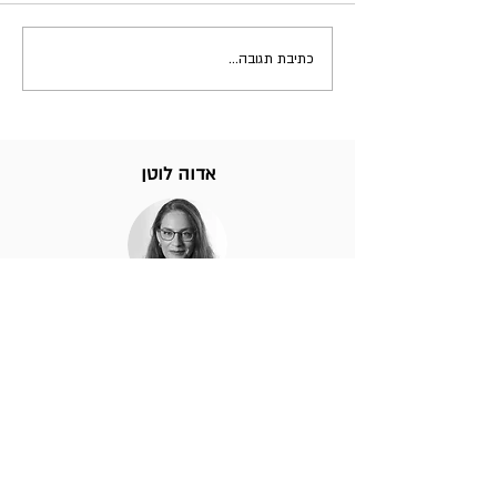
כתיבת תגובה...
אדוה לוטן
את הבלוג שלי אני מנהלת למעלה מעשור
וכתבתי בו על שלל נושאים: מקצועיים, אישיים,
פוליטיים, חינוכיים ואפילו כאלו שקשורים
לתזונה ודיאטה.
אני יועצת עסקית-טכנולוגית
והמומחיות שלי היא
לחבר את היעדים העסקיים של הארגון עם
הצרכים האמיתיים של הלקוחות על מנת לייצר