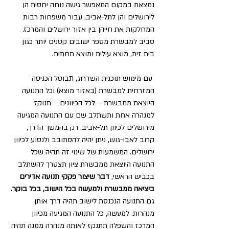
נמצאת במקום המאפשר גישה נוחה יחסית הן 
לירושלים והן לתל-אביב, עבור משפחות רבות 
המחלקות את חייהן בין אזור ירושלים והמרכז. 
סביב למבשרת מספר ישובים קטנים יותר כגון 
בית זית, מוצא עילית ומוצא תחתית.
 עם מימוש תוכנית השדרוג, תבוטל הכניסה 
המזרחית למבשרת (באזור מוצא) וכל התנועה 
היוצאת ממבשרת – לכל הכיוונים – תנוקז 
למנהרה אחת ותשתלב שם עם התנועה המגיעה 
מירושלים לכיוון תל-אביב. רק בהמשך הדרך, 
קרוב לאבו-גוש, ניתן יהיה להסתובב ולנסוע לכיוון 
ירושלים. המשמעות של שינוי זה תהיה שכל 
התנועה היוצאת ממבשרת ציון תצטרך להשתלב 
בכביש הראשי, 
דבר שיצור פקקי תנועה אדירים 
ביציאה ממבשרת ולמעשה בכל הישוב, בכל בוקר.
גם התנועה הנכנסת לישוב תהיה דרך אותן 
מנהרות. למעשה, כל התנועה המגיעה מכיוון 
המרכז והשפלה תתנקז לאותה מנהרה ממנה תהיה 