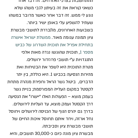
ההתחשבות בצרכי האזרחים. זה דבר אחד 
כשאני קוראת את זה בעיתון לגבי משהו שלא 
נוגע לי ממש. זה דבר אחר כאשר מדובר במשהו 
שעתיד להשפיע עלי באופן ישיר ביותר.
בשבועות האחרונים, מתבררת לתושבי מבשרת 
ציון תמונה עגומה מאוד. 
ממשלת ישראל אישרה 
בתחילת אפריל את תוכנית השדרוג של כביש 
מספר 1
, תוכנית שהוגשו נגדה מאות אלפי 
התנגדויות ע”י תושבי פרוזדור ירושלים.
מטרת התוכנית היא לשפר את הבטיחות ואת 
מהירות הנסיעה בכביש 1. היא כוללת, בין יתר 
הדברים,  ביטול גשר הראל וחפירת מנהרה מתחת 
לקסטל במקום העלייה המפורסמת; בניית גשר 
בעמק מוצא – הפעולות האלו “יישרו” את הנסיעה 
דרך הקסטל ועמק מוצא, עד העליות לירושלים. 
בדרך גם יהרס הנוף של הכניסה לירושלים ויחוסל 
נחל ארזה, ויחד איתם תחוסל איכות החיים של 
תושבי מבשרת ציון וסביבתה.
מבשרת ציון מונה כיום כ-30,000 תושבים, והיא 