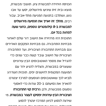
הכניסה היחידה למבשרת ציון. תושבי מבשרת, 
מוצא ובית זית שיגיעו מירושלים, יסעו עד אבו 
גוש, ושתלבו בתנועה המגיעה מתל-אביב. עבור 
רבים, 
מהלך זה יאריך את הנסיעה מירושלים 
למבשרת ב-8 קילומטרים נוספים, כחצי שעה 
לפחות בכל יום.
התוכנית הזו מחזירה את הישוב דור שלם לאחור 
מבחינת התחבורה. גם מבחינת הפקקים האדירים 
וגם מבחינת התחבורה הציבורית. ועד התחבורה 
הציבורית של הישוב עובד קשה כבר שנים כדי 
להגדיל את מספר האוטובוסים הבין-עירוניים 
שעוצרים במבשרת, והצליח להגיע יחד עם 
המועצה המקומית להישגים יפים. תוכנית השדרוג 
תביא לכך שאוטובוסים הנוסעים למרכז יצטרכו 
להאריך את נסיעתם ב-20 שדות כדי לאסוף 
נוסעים ממבשרת, ולכן מ
רבית קוי התחבורה 
הציבורית הבין-עירונית יפסיקו לעצור במבשרת.
 מי 
שירצה לנסוע לכיוון המרכז יצטרך לנסוע 