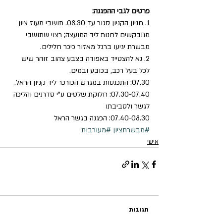
פרטים לגבי ההפגנה:
1. חניון הקניון סגור עד 08.30. תושבי מעוז ציון 
מתבקשים לחנות ליד המועצה; רצוי שתושבי 
מבשרת יגיעו ברגל מאזור כיכר חלילים.
2. נא להצטייד באפודה בצבע צהוב זוהר שיש 
לכל בעל רכב, בכובע ובמים.
07.30: התכנסות במגרש הכורכר ליד קניון הראל.
07.30-07.40: חלוקת שלטים ע”י סדרנים והליכה 
לגשר ולסביבתו
07.40-08.30: הפגנה בגשר הראל
#מבשרתציון
#מעורבות
אישי
תגובות