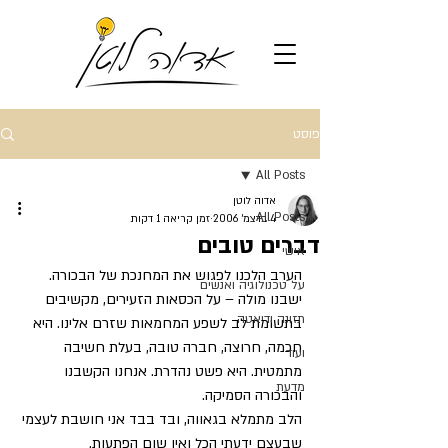
פוסט
All Posts
אדוה לוטן
All Posts
4 בדצמ׳ 2006
זמן קריאה 1 דקות
דברים טובים
אישי
הערב הלכנו לפגוש את המחנכת של הבכורה. 
על טכנולוגיה ואנשים
ישבנו מולה – על הכסאות הזעירים, מקשיבים 
תזונה ודיאטה
בתשומת לב לשפע המחמאות שזרם אלינו. היא 
חכמה, חרוצה, חברה טובה, בעלת חשיבה 
ועוד
מתמטית. היא פשט נהדרת. אנחנו הקשבנו 
מדעת
והבכורה הסמיקה. 
הלב מתמלא בגאווה, ובד בבד אני חושבת לעצמי 
שבעצם ידעתי הכל ואין שום הפתעות.  