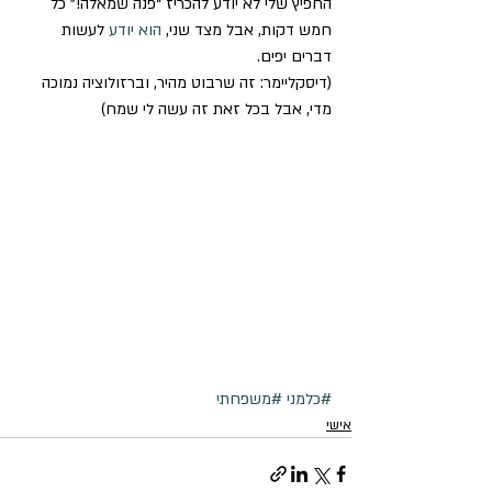
החפיץ שלי לא יודע להכריז “פנה שמאלה!” כל 
חמש דקות, אבל מצד שני, 
הוא יודע
 לעשות 
דברים יפים. 
(דיסקליימר: זה שרבוט מהיר, וברזולוציה נמוכה 
מדי, אבל בכל זאת זה עשה לי שמח)
#כלמני
#משפחתי
אישי