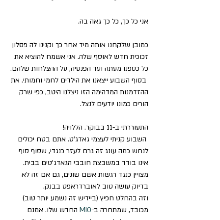
אני כל כך, כל כך גאה בה.
כמובן שלקחנו אותה מיד אחר כך וקנינו לה פסלון 
זכוכית חדש לאוסף שלה. אני אשמח להוציא את 
כל כספנו מעתה ועד הפנסיה, על ההצלחות שלהם.
 בסוף השבוע ייצאנו את הילדים לחמי וחמותי. את 
ההזדמנות המדהימה הזו ניצלנו היטב, כפי שרק 
הורים כמונו יודעים לנצל. 
התעוררתי ב-11 בבוקר. הללויה!
 השבוע קניתי לעצמי גאדג’ט. אתם בטח יכולים 
לנחש כמה עונג זה גרם לעזר כנגדי, שסוף סוף 
אינו בודד במשבצת חובבי הגאדג’טים בבית. 
מצויין כנגד רגשות אשם שונים, גם אם זה לא 
בדיוק עושה טוב לאוברדראפט בבנק.
וזה בהחלט חפיץ (ביידיש זה נשמע יותר טוב) 
מכובד, שמתחרה ב-
MIO
 החדש שלו. אמנם 