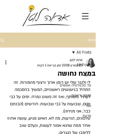
פוסט
All Posts
אדוה לוטן
All Posts
25 במרץ 2008
זמן קריאה 1 דקות
במצח נחושה
אישי
לי ולנגר שלי יש רומן ארוך ורצוף מהמורות. זה 
על טכנולוגיה ואנשים
התחיל בגישושים ראשוניים, המשיך בהסכמה 
תזונה ודיאטה
לעתיד משותף, ואז זה פשוט נמרח. ימים על גבי 
ימים, שבועות על גבי שבועות. חודשים (הבנתם 
ועוד
כבר, אני מניחה). 
מדעת
טלפונים, הודעות, מה לא. האיש מגיע, עושה אחוז 
אחד ממה שהוא אמור לעשות, ונעלם שוב 
ללימבו של הנגרים. 