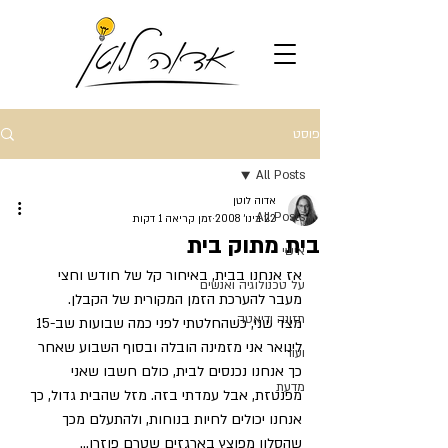
פוסט
All Posts
אדוה לוטן
All Posts
22 בינו׳ 2008
זמן קריאה 1 דקות
בית מתוק בית
אישי
אז אנחנו בבית, באיחור קל של חודש וחצי 
על טכנולוגיה ואנשים
מעבר להערכת הזמן המקורית של הקבלן.
תזונה ודיאטה
מצד שני, כשהחלטתי לפני כמה שבועות שב-15 
לינואר אני מזמינה הובלה ובסוף השבוע שאחר 
ועוד
כך אנחנו נכנסים לבית, כולם חשבו שאני 
מדעת
מפנטזת, אבל עמדתי בזה. מזל שהבית גדול, כך 
אנחנו יכולים לחיות בנוחות, ולהתעלם מכך 
שהסלון מפוצץ בארגזים שטרם פוזרו…