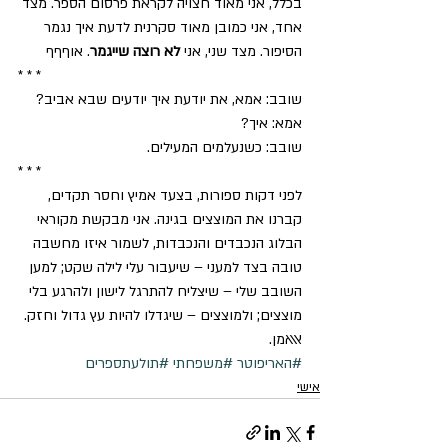
בכלל, אני מאוד חצויה לקראת פרסום הספר. מצד 
אחד, אני כמובן מאוד סקרנית לדעת איך נגמר 
הסיפור. מצד שני, אני 
לא רוצה שייגמר
. אוףףף
* * *
שובב: אמא, את יודעת איך יודעים שבא אביב?
אמא: איך?
שובב: כשנעלמים המעילים.
* * *
לפני דקות ספורות, בצעד אמיץ וחסר תקדים, 
קברנו את המוצצים בגינה. אני מבקשת מקוראי 
הבלוג הנכבדים והנכבדות, לשמור איזו מחשבה 
טובה בצד למעני – שיעבור עלי לילה שקט; למען 
השובב שלי – שיצליח להתרגל לישון ולהרגע בלי 
מוצצים; ולמוצצים – שיגדלו להיות עץ גדול וחזק. 
אאאמן.
#האריפוטר
#משפחתי
#תולעתספרים
אישי