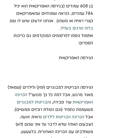
בן 608 עמודים (בגירסה האמריקאית הוא יכיל 
784 עמודים, כנראה שמניחים שהאמריקאים 
קצרי ראייה או משהו).  אנחנו יודעים שיש לו שם 
בלתי תרגים בעליל
. 
אתמול נוספו לפרסומים המוקדמים גם כריכות 
הספרים: 
הגירסה האמריקאית 
הגירסה הבריטית למבוגרים (ימין) ולילדים (שמאל) 
מאוד מרגש, אבל למה כל כך מכוער? 
הכריכה 
האמריקאית
 עוד סבירה, ו
הבריטית למבוגרים
משעממת כתמיד (וגם נטולת רמזים ממשיים). 
אבל 
הכריכה הבריטית לילדים
 נראית זוועה. 
הצבעים האלו! שלא לדבר על איך שהם (לא) 
משתלבים עם הכריכה האחורית. בלעעעע.