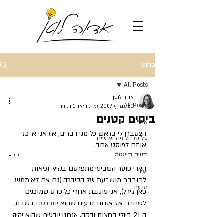
פוסט
All Posts
אדוה לוטן
All Posts
30 במרץ 2007
זמן קריאה 1 דקות
ביסים קטנים
אישי
הצטברו לי בראש כל מני דברים, אז אני ארכז 
על טכנולוגיה ואנשים
אותם לפוסט אחד.
תזונה ודיאטה
* * *
הארי פוטר השביעי מתפרסם בקיץ, וכיאות 
ועוד
לחובבת מושבעת של הסידרה (גם אם לא ממש 
מדעת
פאן גירל), אני עוקבת אחרי כל פרט שמוכנים 
לשחרר. אז אנחנו יודעים שהוא 
יתפרסם
 בשבת, 
ה-21 ביולי בחצות ודקה. אנחנו יודעים שהוא יהיה 