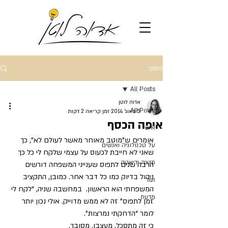
פוסט
All Posts
אדוה לוטן
All Posts
5 באוג׳ 2014
זמן קריאה 2 דקות
איפה הכסף
אישי
אומרים ש”מוטב מאוחר מאשר לעולם לא”, כך 
על טכנולוגיה ואנשים
שאני לא חייבת לכעוס על עצמי שלקח לי כל כך 
תזונה ודיאטה
הרבה שנים לתפוס שענייני המשפחה דורשים 
ניהול בדיוק כמו כל דבר אחר. כמובן, התקציב 
ועוד
המשפחתי הוא הראשון.  במחשבה שניה, “לקח לי 
מדעת
זמן לתפוס” זה לא ממש מדוייק. אולי נכון יותר 
לומר “הדחקתי נמרצות”.
כי זה מתסכל, מעצבן, מסובך.