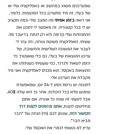
שמעדכנים משהו במחשב או באפליקציה שלי או 
של בעלי, זה מיד מתעדכן בכל המקומות. כלומר, 
אני רואה 
בזמן אמיתי
 מה המצב שלי וכמה תקציב 
יש לי בכל קטגוריה. זה מאפשר לי לתכנן את 
ההתנהלות שלי קדימה ולא רק לנתח בדיעבד מה 
עשיתי. האפליקציה פשוטה ונוחה, וזה עזר לי 
לעבור את המשוכה השלישית והחשובה, של 
עדכון ההוצאות של בעלי, גם בלי שאצטרך כל 
הזמן לשאול ולנדנד, כפי שעשיתי כשניהלנו את 
ההוצאות באקסל. הוא מכניס לאפליקציה ואני מיד 
מקבלת את העדכון אלי.
לתוכנה יש גרסת נסיון ל-34 יום, שמאפשרת 
שימוש מלא בכל היכולות. אחר כך היא עולה 60$, 
אבל לטעמי זה שווה כל אגורה. אם אתם 
מחליטים לקנות, 
אתם מוזמנים לקנות דרך 
הקישור הזה
, שנותן לכם (ולי) הנחה של “חבר 
מביא חבר”.
עדיין לא נטשתי לגמרי את האקסל שלי. 