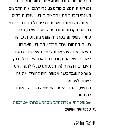
השתמשתי במידע שחילצתי בחשבונות הבנק 
ומגליונות תקציב קודמים, כדי לתכנן את התקציב 
השנתי ולגזור ממני תקציב חודשי שיהווה בסיס. 
באותה הזדמנות תיעדתי בגליון כל מני דברים כמו 
רשימת הקרנות ותוכניות הביטוח שלנו, תכנון 
עתידי לשימוש בקרנות השתלמות ועוד. שיהיה 
רשום במקום אחד מרכזי. בחודש האחרון 
מצאתי את עצמי אחת ליומיים-שלושה נכנסת 
לאתרים של הבנק וחברת האשראי כדי לבדוק 
האם יש הוצאות (או הכנסות) שעלי לתעד. אני 
מעריכה שבהמשך אפשר יהיה להוריד את זה 
לאחת לשבוע.
ועכשיו, כמו בדיאטה, המשימה הקשה באמת: 
להתמיד.
#משפחתי
#ניהולהתקציבהמשפחתי
#צרכנות
על טכנולוגיה ואנשים