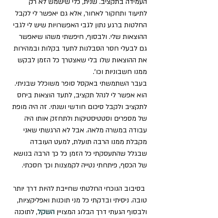
העמידה בתקציב. שנית, כלי שישמש לא רק 
לתיעוד ותחקור לאחור, אלא גם יאפשר לי לקבל 
החלטות ברגע נתון לגבי האפשרויות שיש לי לגבי 
ההוצאות שלי. ולבסוף, חיפשתי משהו שיאפשר 
גם לבעלי חסר הסבלנות לתעד בקלות ובמהירות 
את ההוצאות שלו בלי שאצטרך כל הזמן לבקש 
ממנו חשבוניות וכו’.
בעבר השתמשתי באקסל סופר משוכלל שבניתי. 
הוא אפשר לי לנהל תקציב, לתעד הוצאות ביחס 
לתקציב ולקבל סיכום חודשי ושנתי. זה היה מופת 
של מספרים וסטטיסטיקות ולתחזק אותו היה 
עבודה במשרה מלאה. אבל לא הרגשתי שאני 
מקבלת ממנו הרבה תועלת, למעט העובדה 
שבגלל שהתעסקתי כל הזמן כל כך הרבה בנושא 
של הכסף, פיתחתי נטייה לקמצנות וכך חסכתי.
 בסיבוב הנוכחי החלטתי שחייבת להיות דרך יותר 
טובה. ניסיתי ובדקתי כל מני תוכנות ואפליקציות, 
ולבסוף הגעתי דרך הבלוג המצויין 
השקל
, לתוכנה 